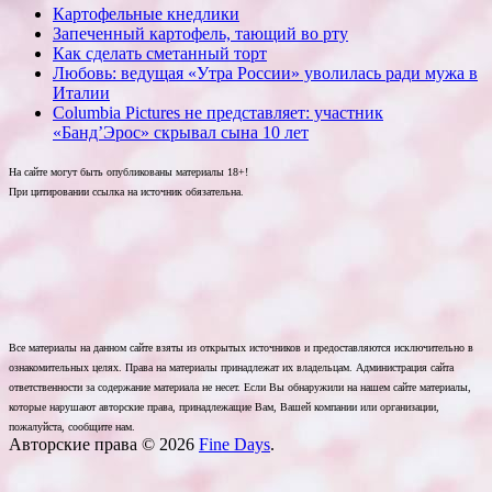
Картофельные кнедлики
Запеченный картофель, тающий во рту
Как сделать сметанный торт
Любовь: ведущая «Утра России» уволилась ради мужа в
Италии
Columbia Pictures не представляет: участник
«Банд’Эрос» скрывал сына 10 лет
На сайте могут быть опубликованы материалы 18+!
При цитировании ссылка на источник обязательна.
Все материалы на данном сайте взяты из открытых источников и предоставляются исключительно в
ознакомительных целях. Права на материалы принадлежат их владельцам. Администрация сайта
ответственности за содержание материала не несет. Если Вы обнаружили на нашем сайте материалы,
которые нарушают авторские права, принадлежащие Вам, Вашей компании или организации,
пожалуйста, сообщите нам.
Авторские права © 2026
Fine Days
.