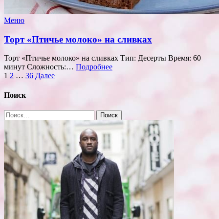
Меню
Торт «Птичье молоко» на сливках
Торт «Птичье молоко» на сливках Тип: Десерты Время: 60
минут Сложность:…
Подробнее
Пагинация
1
2
…
36
Далее
записей
Поиск
Найти: