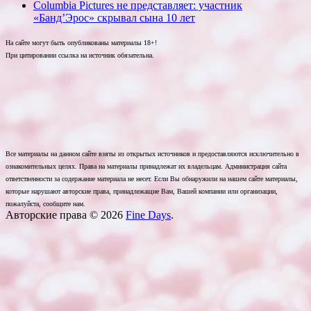
Columbia Pictures не представляет: участник
«Банд’Эрос» скрывал сына 10 лет
На сайте могут быть опубликованы материалы 18+!
При цитировании ссылка на источник обязательна.
Все материалы на данном сайте взяты из открытых источников и предоставляются исключительно в
ознакомительных целях. Права на материалы принадлежат их владельцам. Администрация сайта
ответственности за содержание материала не несет. Если Вы обнаружили на нашем сайте материалы,
которые нарушают авторские права, принадлежащие Вам, Вашей компании или организации,
пожалуйста, сообщите нам.
Авторские права © 2026
Fine Days
.