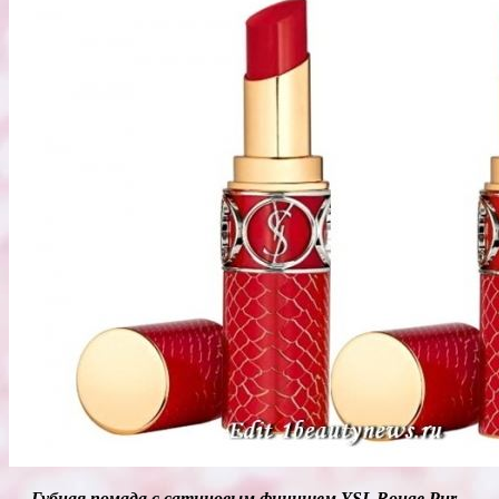
—
Губная помада с сатиновым финишем YSL Rouge Pur