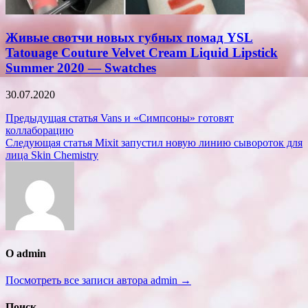
Живые свотчи новых губных помад YSL
Tatouage Couture Velvet Cream Liquid Lipstick
Summer 2020 — Swatches
30.07.2020
Навигация
Предыдущая статья
Vans и «Симпсоны» готовят
коллаборацию
по
Следующая статья
Mixit запустил новую линию сывороток для
записям
лица Skin Chemistry
О admin
Посмотреть все записи автора admin →
Поиск