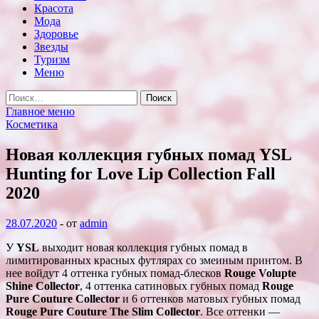
Красота
Мода
Здоровье
Звезды
Туризм
Меню
Найти:
Главное меню
Косметика
Новая коллекция губных помад YSL
Hunting for Love Lip Collection Fall
2020
28.07.2020
-
от
admin
У
YSL
выходит новая коллекция губных помад в
лимитированных красных футлярах со змеиным принтом. В
нее войдут 4 оттенка губных помад-блесков
Rouge Volupte
Shine Collector
, 4 оттенка сатиновых губных помад
Rouge
Pure Couture Collector
и 6 оттенков матовых губных помад
Rouge Pure Couture The Slim Collector
. Все
оттенки —